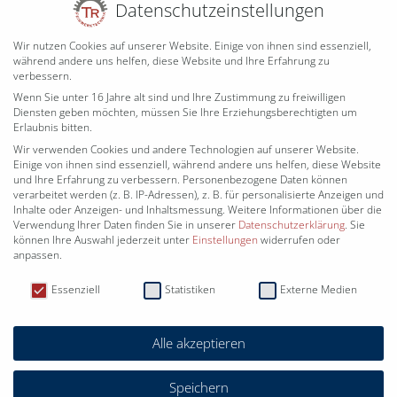
Datenschutzeinstellungen
Wir nutzen Cookies auf unserer Website. Einige von ihnen sind essenziell,
während andere uns helfen, diese Website und Ihre Erfahrung zu
verbessern.
* Pflichtfeld
Wenn Sie unter 16 Jahre alt sind und Ihre Zustimmung zu freiwilligen
Diensten geben möchten, müssen Sie Ihre Erziehungsberechtigten um
Erlaubnis bitten.
Wir verwenden Cookies und andere Technologien auf unserer Website.
Einige von ihnen sind essenziell, während andere uns helfen, diese Website
und Ihre Erfahrung zu verbessern.
Personenbezogene Daten können
verarbeitet werden (z. B. IP-Adressen), z. B. für personalisierte Anzeigen und
ÜBER UNS
Inhalte oder Anzeigen- und Inhaltsmessung.
Weitere Informationen über die
Verwendung Ihrer Daten finden Sie in unserer
Datenschutzerklärung
.
Sie
METALLBAU
können Ihre Auswahl jederzeit unter
Einstellungen
widerrufen oder
FEINWERKTECHNIK
anpassen.
Datenschutzeinstellungen
KUNSTSCHMIEDE
Essenziell
Statistiken
Externe Medien
PROJEKTE
JETZT ANFRAGEN
Alle akzeptieren
KONTAKT
Speichern