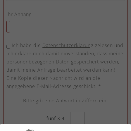
Ihr Anhang
Ich habe die
Datenschutzerklärung
gelesen und
ich erkläre mich damit einverstanden, dass meine
personenbezogenen Daten gespeichert werden,
damit meine Anfrage bearbeitet werden kann!
Eine Kopie dieser Nachricht wird an die
angegebene E-Mail-Adresse geschickt. *
Bitte gib eine Antwort in Ziffern ein:
fünf × 4 =