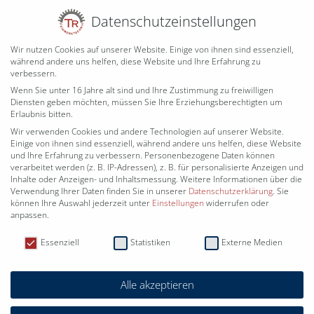
Datenschutzeinstellungen
JETZT KONTAKTIEREN
Wir nutzen Cookies auf unserer Website. Einige von ihnen sind essenziell,
während andere uns helfen, diese Website und Ihre Erfahrung zu
verbessern.
Wenn Sie unter 16 Jahre alt sind und Ihre Zustimmung zu freiwilligen
Diensten geben möchten, müssen Sie Ihre Erziehungsberechtigten um
Erlaubnis bitten.
Wir verwenden Cookies und andere Technologien auf unserer Website.
Einige von ihnen sind essenziell, während andere uns helfen, diese Website
und Ihre Erfahrung zu verbessern.
Personenbezogene Daten können
verarbeitet werden (z. B. IP-Adressen), z. B. für personalisierte Anzeigen und
ÜBER UNS
Inhalte oder Anzeigen- und Inhaltsmessung.
Weitere Informationen über die
Verwendung Ihrer Daten finden Sie in unserer
Datenschutzerklärung
.
Sie
METALLBAU
können Ihre Auswahl jederzeit unter
Einstellungen
widerrufen oder
FEINWERKTECHNIK
anpassen.
Datenschutzeinstellungen
KUNSTSCHMIEDE
Essenziell
Statistiken
Externe Medien
PROJEKTE
JETZT ANFRAGEN
Alle akzeptieren
KONTAKT